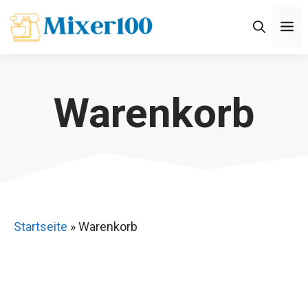
Zum
M
Inhalt
springen
Warenkorb
Startseite
»
Warenkorb