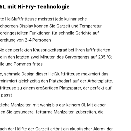
75L mit Hi-Fry-Technologie
eißluftfritteuse meistert jede kulinarische
uchscreen-Display können Sie Garzeit und Temperatur
r voreingestellten Funktionen für schnelle Gerichte auf
bereitung von 2-4 Personen
den perfekten Knusprigkeitsgrad bei Ihren luftfrittierten
tze in den letzten zwei Minuten des Garvorgangs auf 235 °C:
eile und Pommes frites
schmale Design dieser Heißluftfritteuse maximiert das
nimiert gleichzeitig den Platzbedarf auf der Arbeitsplatte.
itteuse zu einem großartigen Platzsparer, der perfekt auf
e passt
he Mahlzeiten mit wenig bis gar keinem Öl. Mit dieser
en Sie gesündere, fettarme Mahlzeiten zubereiten, die
er Hälfte der Garzeit ertönt ein akustischer Alarm, der