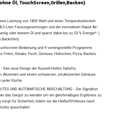
ohne Öl, TouchScreen,Grillen,Backen)
 eine Leistung von 1800 Watt und einen Temperaturbereich
8,3-Liter-Fassungsvermögen und der innovativen Rapid-Air-
nig oder keinem Öl und sparst dabei bis zu 53 % Energie*. (
n Backofen)
ouchscreen-Bedienung und 9 voreingestellte Programme
s Frites, Steaks, Fisch, Gemüse, Hühnchen, Pizza, Backen,
Das neue Design der Russell Hobbs Satisfry
rnen-Akzenten und einem schwarzen, strukturierten Gehäuse
n jeder Küche.
TES UND AUTOMATISCHE ABSCHALTUNG - Der Signalton
daran das Gargut zu wenden um ein gleichmäßiges Ergebniss zu
sorgt für Sicherheit, indem sie die Heißluftfritteuse nach
orbs ausschaltet.