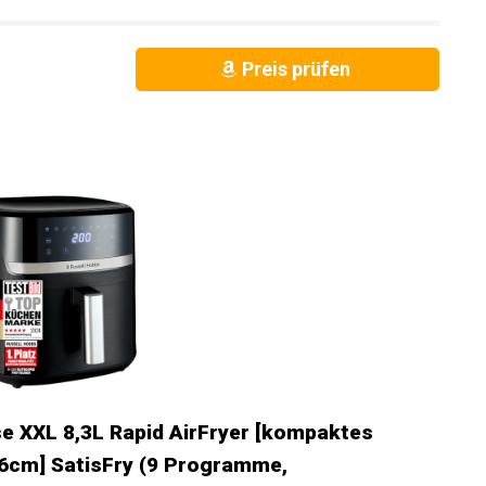
Preis prüfen
se XXL 8,3L Rapid AirFryer [kompaktes
26cm] SatisFry (9 Programme,