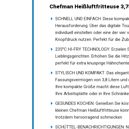
Chefman Heißluftfritteuse 3,
SCHNELL UND EINFACH: Diese kompakte H
Herausforderung. Über das digitale To
individuell einstellen oder eine der vie
Knopfdruck nutzen. Perfekt für die Zu
235°C HI-FRY TECHNOLOGY: Erzielen Sie 
Lieblingsgerichten. Erhöhen Sie die Hi
perfekt für extra knusprige Hähnchent
STYLISCH UND KOMPAKT: Das elegante, 
Fassungsvermögen von 3,8 Litern und mi
Ihre kompakte Größe macht diese Luftfr
Ihre Arbeitsplatte oder in Ihre Schränk
GESUNDES KOCHEN: Genießen Sie köstlic
kleinen Chefman Heißluftfritteuse könn
trotzdem hervorragend schmecken
SCHÜTTEL-BENACHRICHTIGUNGEN: Nach d