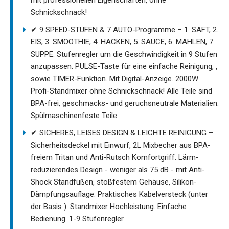
Schnickschnack!
✔ 9 SPEED-STUFEN & 7 AUTO-Programme – 1. SAFT, 2.
EIS, 3. SMOOTHIE, 4. HACKEN, 5. SAUCE, 6. MAHLEN, 7.
SUPPE. Stufenregler um die Geschwindigkeit in 9 Stufen
anzupassen. PULSE-Taste für eine einfache Reinigung, ,
sowie TIMER-Funktion. Mit Digital-Anzeige. 2000W
Profi-Standmixer ohne Schnickschnack! Alle Teile sind
BPA-frei, geschmacks- und geruchsneutrale Materialien.
Spülmaschinenfeste Teile.
✔ SICHERES, LEISES DESIGN & LEICHTE REINIGUNG –
Sicherheitsdeckel mit Einwurf, 2L Mixbecher aus BPA-
freiem Tritan und Anti-Rutsch Komfortgriff. Lärm-
reduzierendes Design - weniger als 75 dB - mit Anti-
Shock Standfüßen, stoßfestem Gehäuse, Silikon-
Dämpfungsauflage. Praktisches Kabelversteck (unter
der Basis ). Standmixer Hochleistung. Einfache
Bedienung. 1-9 Stufenregler.